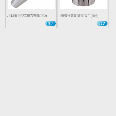
BT/ER M型立銑刀夾頭(D02)
ER彈性筒夾/螺帽/扳手(D02)