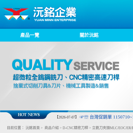
產品一覽
關於沅銘
☞☏ 台灣促銷單 1150710~1
【2026-07-07】
目前位置：
沅銘首頁
>
商品介紹
>
D-CNC精密刀桿
>
立銑刀夾頭MLC/EOC/ER/