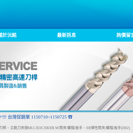
關於沅銘
最新訊息
詢價留
☞☏ 台灣促銷單 1150710~1150725 ☎
密刀桿
>
立銑刀夾頭MLC/EOC/ER/ER M/筒夾/螺帽/扳手
>
ER彈性筒夾/螺帽/扳手(D02)