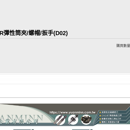
R彈性筒夾/螺帽/扳手(D02)
購買數