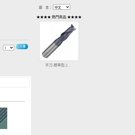
語 言：
★★★★ 熱門商品 ★★★★
量
平刀-標準型-2...
1
2
3
4
5