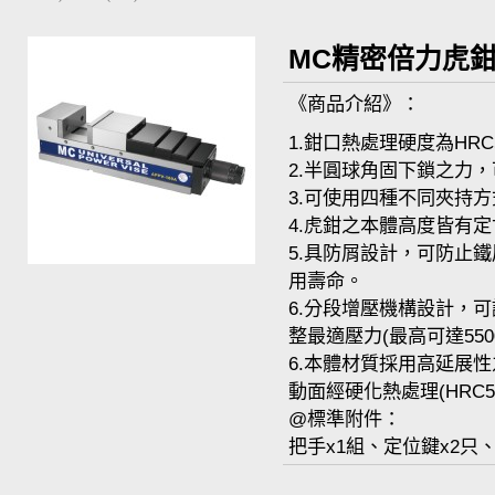
MC精密倍力虎鉗(分
《商品介紹》：
1.鉗口熱處理硬度為HRC
2.
半圓球角固下鎖之力，
3.可使用四種不同夾持方
4.
虎鉗之本體高度皆有定
5.具防屑設計，可防止
用壽命。
6.分段增壓機構設計，
整最適壓力(最高可達5500
6.
本體材質採用高延展性之
動面經硬化熱處理(HRC50
@標準附件：
把手x1組、定位鍵x2只、