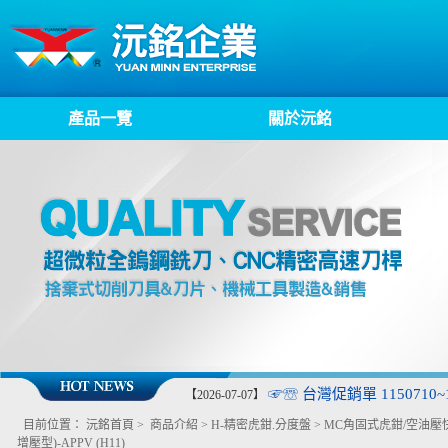
產品一覽
關於沅銘
☞☏ 台灣促銷單 1150710~1
【2026-07-07】
目前位置：
沅銘首頁
>
商品介紹
>
H-精密虎鉗.分度盤
>
MC角固式虎鉗/空油壓
增壓型)-APPV (H11)