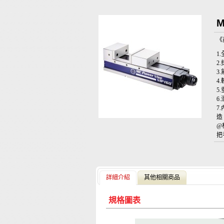
M
《
1
2
3
5
6
7
造
@
把
詳細介紹
其他相關商品
規格圖表