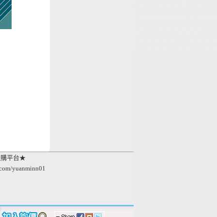
採購平台★
.com/yuanminn01