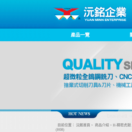
產品一覽
【2026-06-09】
目前位置：
沅銘首頁
>
商品介紹
>
H-精密虎鉗
(H08)