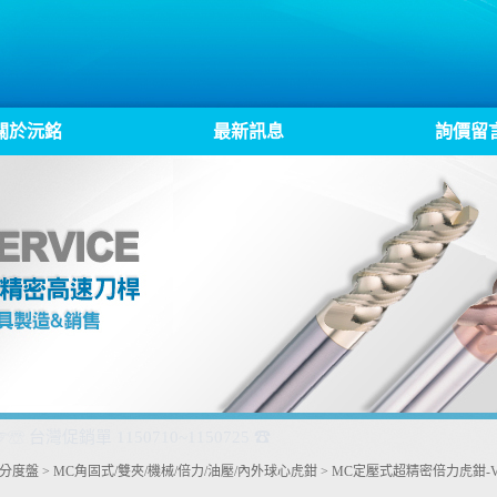
關於沅銘
最新訊息
詢價留
*熱銷精品* ~MC倍力虎鉗MPPV~ 開口(300mm)
.分度盤
>
MC角固式/雙夾/機械/倍力/油壓/內外球心虎鉗
>
MC定壓式超精密倍力虎鉗-V