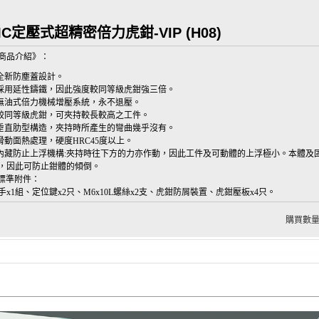
C定壓式超精密倍力虎鉗-VIP (H08)
商品介紹》：
.全新防塵蓋設計。
.採用延性鑄鐵，因此強度較同等級虎鉗強三倍。
.無油式倍力機械增壓系統，永不退壓。
4.較同等級虎鉗，可夾持較長較高之工件。
.垂直肋型構造，夾持時所產生的彎曲幾乎沒有。
.滑動面熱處理，硬度HRC45度以上。
.內藏防止上浮機構:夾持時往下方的力亦作動，因此工件及可動體的上浮極小。本體及
，因此可防止鉗體的傾倒。
標準附件：
手x1組、定位鍵x2只、M6x10L螺絲x2支、虎鉗防屑裝置、虎鉗壓板x4只。
購買數