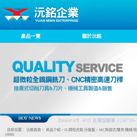
產品一覽
關於沅銘
【2026-06-
*熱銷
09】
目前位置：
沅銘首頁
>
商品介紹
>
H-精密虎鉗.分度盤
>
MC角固式/雙夾/機械/
(H08)