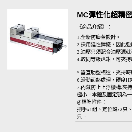
精品*
MC彈性化超精密機
~MC倍力
《商品介紹》：
虎鉗
1.全新防塵蓋設計。
MPPV~ 開
2.採用延性鑄鐵，因此
3.油壓只須配合油
口
4.較同等級
(300mm)
5.垂直肋型構造，夾持
6.滑動面熱處理，硬度HR
7.內藏防止上浮機構:
極小。本體及固定顎為一
@標準附件：
把手x1組、定位鍵x2只、
只。