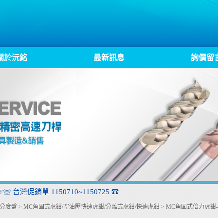
關於沅銘
最新訊息
詢價留
☞☏ 台灣促銷單 1150710~1150725 ☎
.分度盤
>
MC角固式虎鉗/空油壓快速虎鉗/分離式虎鉗/快速虎鉗
>
MC角固式倍力虎鉗-