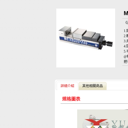
M
《
1
2
3
4
5
@
把
詳細介紹
其他相關商品
規格圖表