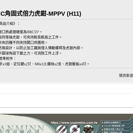
C角固式倍力虎鉗-MPPV (H11)
商品介紹》：
.鉗口熱處理硬度為HRC55°。
.較同等級虎鉗，可夾持較長較高之工件。
.共有四種不同夾持開口供選用。
.防屑設計，以防止加工鐵屑侵入傳動螺桿及虎鉗內部。
.半圓球角固下鎖之力，可消除工件上浮。
標準附件：
手x1組、定位鍵x2只、M6x12L螺絲x2支、虎鉗壓板x4只。
購買數