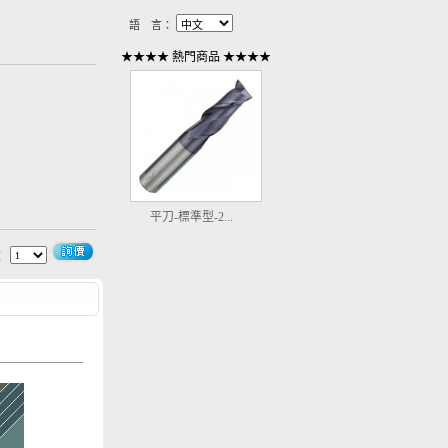
語 言：
★★★★ 熱門商品 ★★★★
平刀-標準型-2...
1
2
3
4
5
量