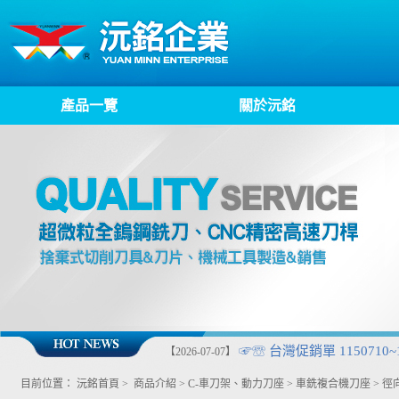
產品一覽
關於沅銘
☞☏ 台灣促銷單 1150710~1
【2026-07-07】
目前位置：
沅銘首頁
>
商品介紹
>
C-車刀架、動力刀座
>
車銑複合機刀座
>
徑