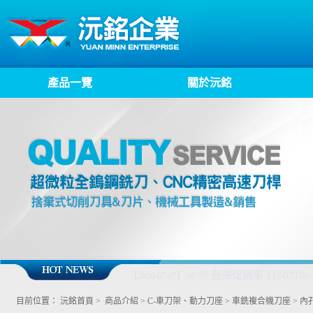
產品一覽
關於沅銘
*熱銷精品* ~MC倍力虎鉗MP
【2026-06-09】
目前位置：
沅銘首頁
>
商品介紹
>
C-車刀架、動力刀座
>
車銑複合機刀座
>
內孔