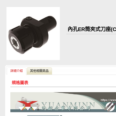
內孔ER筒夾式刀座(C1
詳細介紹
其他相關商品
規格圖表