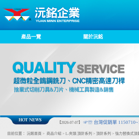
產品一覽
關於沅銘
☞☏ 台灣促銷單 1150710~1
【2026-07-07】
目前位置：
沅銘首頁
>
商品介紹
>
L-夾頭.頂針系列
>
頂針系列
>
強力替換式頂針(