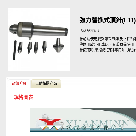
強力替換式頂針(L11)
《商品介紹》：
＠前端使用雙列滾珠軸承及止推軸
＠適用於CNC車床，具重負荷使用
＠使用時,須搭配"頂針專用油",增
詳細介紹
其他相關商品
規格圖表