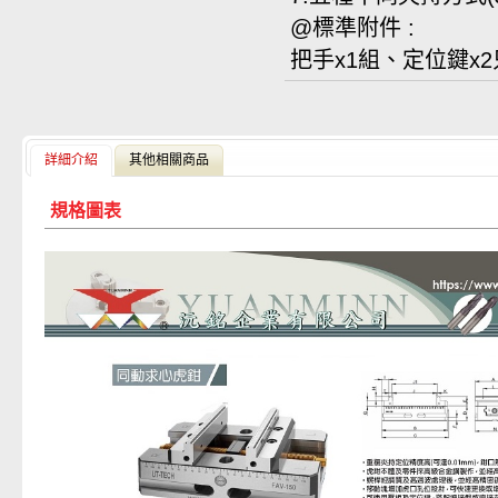
@
標準附件
:
把手
x1
組、定位鍵
x2
詳細介紹
其他相關商品
規格圖表