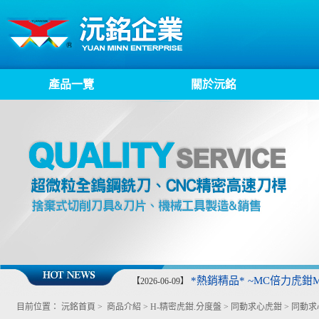
產品一覽
關於沅銘
*熱銷精品* ~MC倍力虎鉗MP
【2026-06-09】
目前位置：
沅銘首頁
>
商品介紹
>
H-精密虎鉗.分度盤
>
同動求心虎鉗
>
同動求心虎