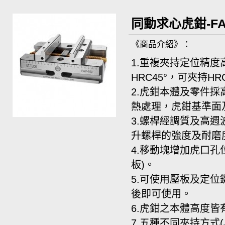
同動求心虎鉗-FAV-
《商品介紹》：
1.
重複夾持定位精度
HRC45°
，可夾持
HR
2.
虎鉗本體及零件採
熱處理，虎鉗基準面
3.
螺桿經調質及高週
升螺桿的強度及耐磨
4.
移動塊增加虎口孔
板
)
。
5.
可使用壓板及定位
後即可使用。
6.
虎鉗之本體高度皆
7.
五種不同夾持方式
(