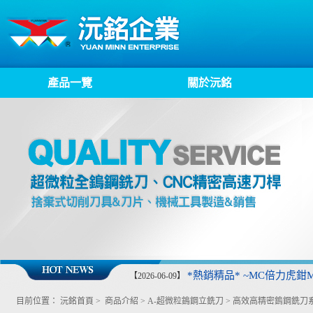
產品一覽
關於沅銘
*熱銷精品* ~MC倍力虎鉗MP
【2026-06-09】
目前位置：
沅銘首頁
>
商品介紹
>
A-超微粒鵭鋼立銑刀
>
高效高精密鎢鋼銑刀