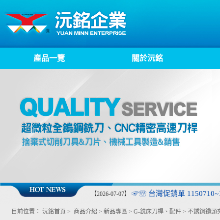
產品一覽
關於沅銘
☞☏ 台灣促銷單 1150710~1
【2026-07-07】
目前位置：
沅銘首頁
>
商品介紹
>
新品專區
>
G-銑床刀桿、配件
>
不銹鋼鑽頭