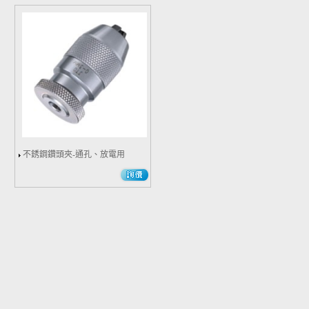
不銹鋼鑽頭夾-通孔、放電用