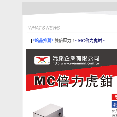
*銘品推薦*
雙倍壓力!!
~ MC倍力虎鉗 ~