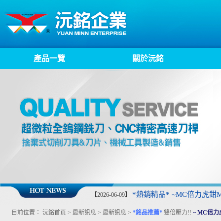
產品一覽
關於沅銘
*熱銷精品* ~MC倍力虎鉗MP
【2026-06-09】
目前位置：
沅銘首頁
>
最新訊息
>
最新訊息
>
*銘品推薦*
雙倍壓力!!
~ MC倍力