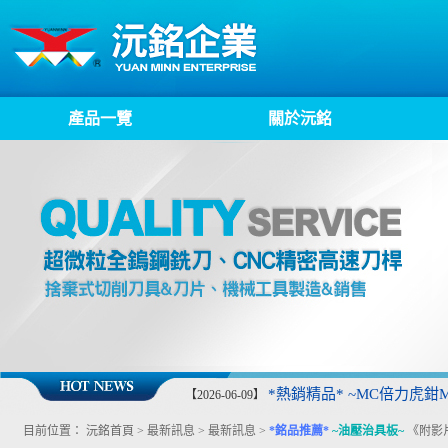
產品一覽
關於沅銘
*熱銷精品* ~MC倍力虎鉗MP
【2026-06-09】
目前位置：
沅銘首頁
>
最新訊息
>
最新訊息
>
*銘品推薦*
~油壓治具板~
《附影