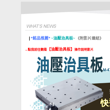
*銘品推薦*
~油壓治具板~
《附影片連結》
【油壓治具板
】
→
點我前往觀看
操作說明影片